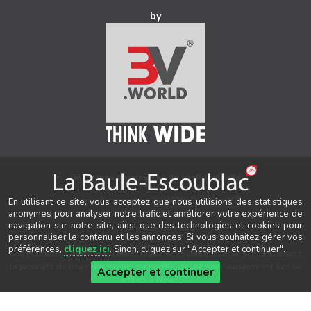
by
Gérer mes paramètres de confidentialité
®
Auteur & conception
3V.WORLD
&
New3S
En utilisant ce site, vous acceptez que nous utilisions des statistiques
®
anonymes pour analyser notre trafic et améliorer votre expérience de
© 2021-2026 New3S
navigation sur notre site, ainsi que des technologies et cookies pour
Tous droits réservés.
personnaliser le contenu et les annonces. Si vous souhaitez gérer vos
préférences,
cliquez ici
. Sinon, cliquez sur "Accepter et continuer".
Les marques, noms de sociétés, logos et visuels présents sur ce site sont
la propriété de leurs détenteurs respectifs, qui ne sont aucunement liés ou
Accepter et continuer
®
affiliés à New3S
.