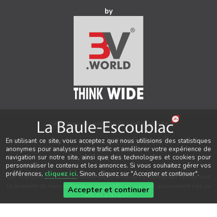
by
Gérer mes paramètres de confidentialité
®
Auteur & conception
3V.WORLD
&
New3S
En utilisant ce site, vous acceptez que nous utilisions des statistiques
®
anonymes pour analyser notre trafic et améliorer votre expérience de
© 2021-2026 New3S
navigation sur notre site, ainsi que des technologies et cookies pour
Tous droits réservés.
personnaliser le contenu et les annonces. Si vous souhaitez gérer vos
préférences,
cliquez ici
. Sinon, cliquez sur "Accepter et continuer".
Les marques, noms de sociétés, logos et visuels présents sur ce site sont
la propriété de leurs détenteurs respectifs, qui ne sont aucunement liés ou
Accepter et continuer
®
affiliés à New3S
.