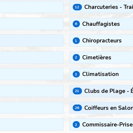
Charcuteries - Tra
12
Chauffagistes
6
Chiropracteurs
1
Cimetières
2
Climatisation
2
Clubs de Plage - É
21
Coiffeurs en Salon
26
Commissaire-Prise
2