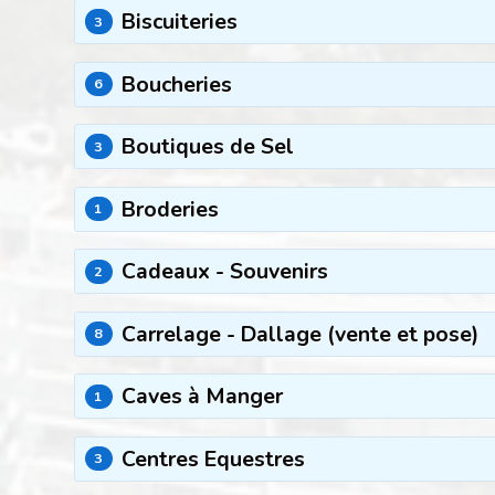
Biscuiteries
3
Boucheries
6
Boutiques de Sel
3
Broderies
1
Cadeaux - Souvenirs
2
Carrelage - Dallage (vente et pose)
8
Caves à Manger
1
Centres Equestres
3