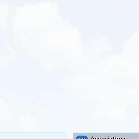
Associations
182