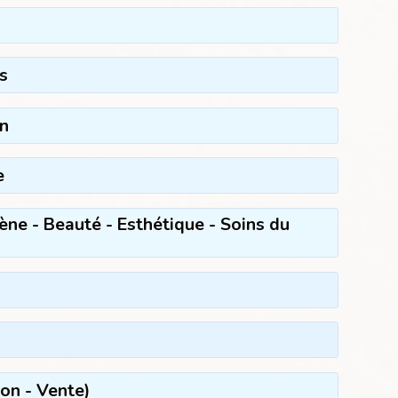
s
on
e
ne - Beauté - Esthétique - Soins du
ion - Vente)