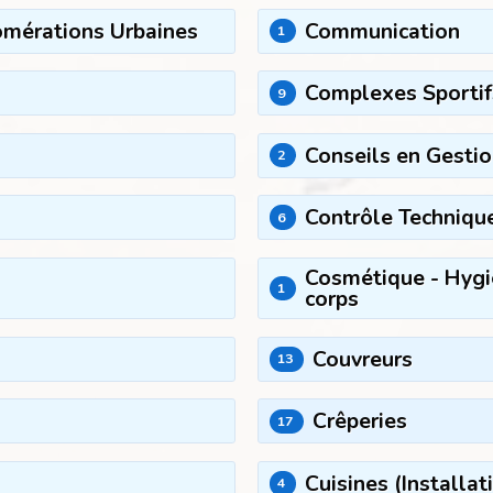
érations Urbaines
Communication
1
Complexes Sportif
9
Conseils en Gesti
2
Contrôle Techniqu
6
Cosmétique - Hygiè
1
corps
Couvreurs
13
Crêperies
17
Cuisines (Installat
4