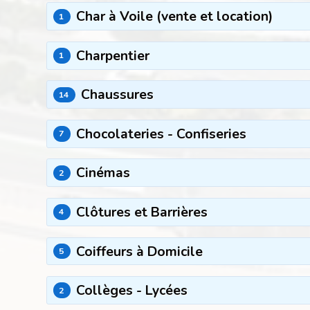
Char à Voile (vente et location)
1
Charpentier
1
Chaussures
14
Chocolateries - Confiseries
7
Cinémas
2
Clôtures et Barrières
4
Coiffeurs à Domicile
5
Collèges - Lycées
2