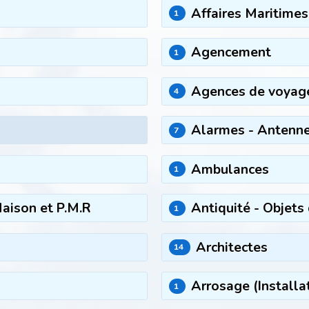
Affaires Maritimes
1
Agencement
1
Agences de voyage
4
Alarmes - Antennes
7
Ambulances
1
aison et P.M.R
Antiquité - Objets 
1
Architectes
14
Arrosage (Installa
1