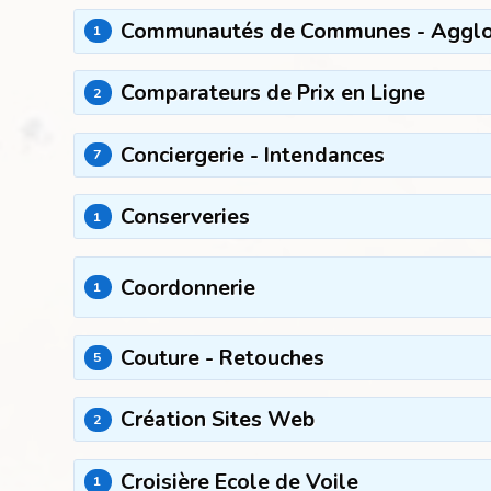
Communautés de Communes - Agglom
1
Comparateurs de Prix en Ligne
2
Conciergerie - Intendances
7
Conserveries
1
Coordonnerie
1
Couture - Retouches
5
Création Sites Web
2
Croisière Ecole de Voile
1