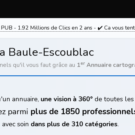
 PUB - 1.92 Millions de Clics en 2 ans - ✔️ Ca vous 
La Baule-Escoublac
er
nels qu'il vous faut grâce au
1
Annuaire cartogr
'un annuaire,
une vision à 360°
de toutes les 
ez parmi
plus de 1850 professionnel
 avec soin
dans plus de 310 catégories
.