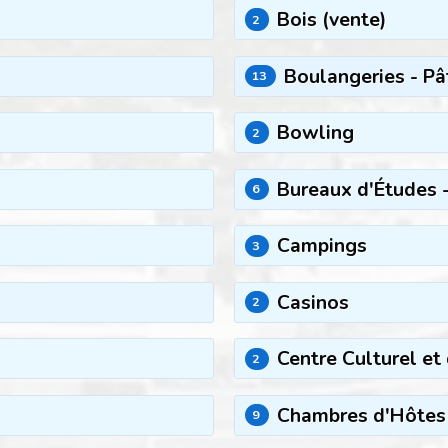
Bois (vente)
2
Boulangeries - Pâ
13
Bowling
2
Bureaux d'Études -
6
Campings
3
Casinos
2
Centre Culturel et
2
Chambres d'Hôtes
9