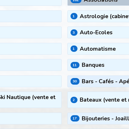
Astrologie (cabine
1
Auto-Ecoles
3
Automatisme
1
Banques
11
Bars - Cafés - Apé
30
Ski Nautique (vente et
Bateaux (vente et 
2
Bijouteries - Joail
17