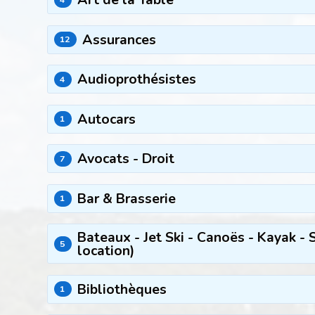
Assurances
12
Audioprothésistes
4
Autocars
1
Avocats - Droit
7
Bar & Brasserie
1
Bateaux - Jet Ski - Canoës - Kayak - 
5
location)
Bibliothèques
1