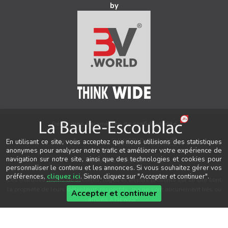
by
Gérer mes paramètres de confidentialité
®
Auteur & conception
3V.WORLD
&
New3S
En utilisant ce site, vous acceptez que nous utilisions des statistiques
®
anonymes pour analyser notre trafic et améliorer votre expérience de
© 2021-2026 New3S
navigation sur notre site, ainsi que des technologies et cookies pour
Tous droits réservés.
personnaliser le contenu et les annonces. Si vous souhaitez gérer vos
préférences,
cliquez ici
. Sinon, cliquez sur "Accepter et continuer".
Les marques, noms de sociétés, logos et visuels présents sur ce site sont
la propriété de leurs détenteurs respectifs, qui ne sont aucunement liés ou
Accepter et continuer
®
affiliés à New3S
.