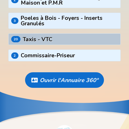
Maison et P.M.R
Poeles à Bois - Foyers - Inserts
3
Granulés
Taxis - VTC
20
Commissaire-Priseur
2
Ouvrir l'Annuaire 360°