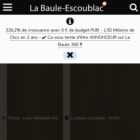
326,2% de croissance avec 0 € de budget PUB - 1.92 Millions de
Clics en 2 ans - ✔️ Ca vous tente d'être ANNONCEUR sur La
Baule 360 ❓