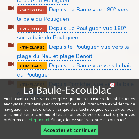
la baie du Pouliguen
Depuis La Baule vue 180° vers
•
VIDEO LIVE
la baie du Pouliguen
Depuis Le Pouliguen vue 180°
•
VIDEO LIVE
sur la baie du Pouliguen
Depuis le Pouliguen vue vers la
•
TIMELAPSE
plage du Nau et plage Benoît
Depuis La Baule vue vers la baie
•
TIMELAPSE
du Pouliguen
Depuis Pornichet vue vers la baie
•
TIMELAPSE
du Pouliguen
En utilisant ce site, vous acceptez que nous utilisions des statistiques
anonymes pour analyser notre trafic et améliorer votre expérience de
navigation sur notre site, ainsi que des technologies et cookies pour
personnaliser le contenu et les annonces. Si vous souhaitez gérer vos
préférences,
cliquez ici
. Sinon, cliquez sur "Accepter et continuer".
Accepter et continuer