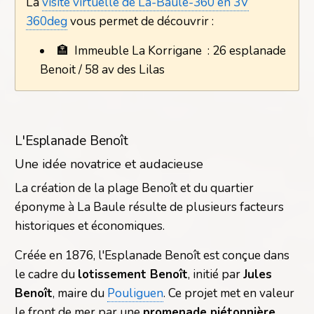
La
visite virtuelle de La-Baule-360 en 3V
360deg
vous permet de découvrir :
🏣
Immeuble La Korrigane : 26 esplanade
Benoit / 58 av des Lilas
L'Esplanade Benoît
Une idée novatrice et audacieuse
La création de la plage Benoît et du quartier
éponyme à La Baule résulte de plusieurs facteurs
historiques et économiques.
Créée en 1876, l'Esplanade Benoît est conçue dans
le cadre du
lotissement Benoît
, initié par
Jules
Benoît
, maire du
Pouliguen
. Ce projet met en valeur
le front de mer par une
promenade piétonnière.