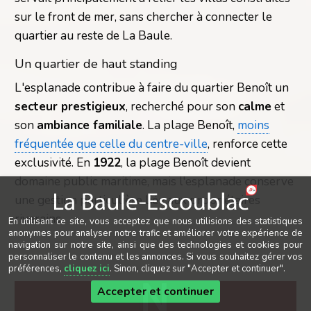
sur le front de mer, sans chercher à connecter le
quartier au reste de La Baule.
Un quartier de haut standing
L'esplanade contribue à faire du quartier Benoît un
secteur prestigieux
, recherché pour son
calme
et
son
ambiance familiale
. La plage Benoît,
moins
fréquentée que celle du centre-ville
, renforce cette
exclusivité. En
1922
, la plage Benoît devient
domaine public maritime, mais l'esplanade conserve
une gestion particulière liée aux propriétaires
riverains.
En utilisant ce site, vous acceptez que nous utilisions des statistiques
anonymes pour analyser notre trafic et améliorer votre expérience de
navigation sur notre site, ainsi que des technologies et cookies pour
personnaliser le contenu et les annonces. Si vous souhaitez gérer vos
préférences,
cliquez ici
. Sinon, cliquez sur "Accepter et continuer".
Accepter et continuer