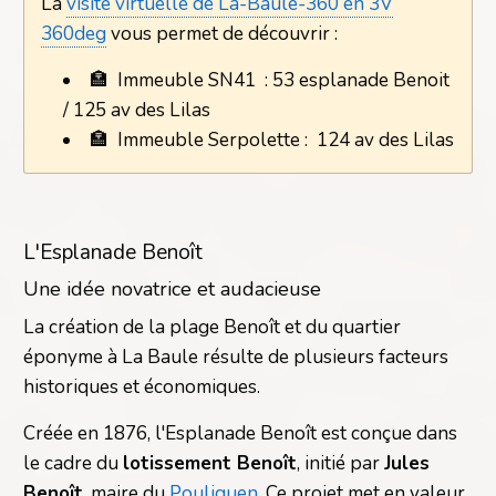
La
visite virtuelle de La-Baule-360 en 3V
360deg
vous permet de découvrir :
🏣
Immeuble SN41 : 53 esplanade Benoit
/ 125 av des Lilas
🏣
Immeuble Serpolette : 124 av des Lilas
L'Esplanade Benoît
Une idée novatrice et audacieuse
La création de la plage Benoît et du quartier
éponyme à La Baule résulte de plusieurs facteurs
historiques et économiques.
Créée en 1876, l'Esplanade Benoît est conçue dans
le cadre du
lotissement Benoît
, initié par
Jules
Benoît
, maire du
Pouliguen
. Ce projet met en valeur