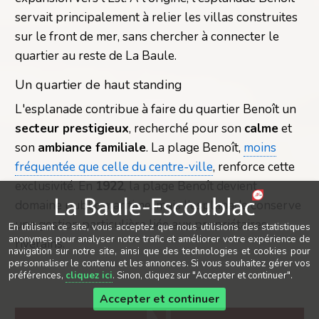
servait principalement à relier les villas construites
sur le front de mer, sans chercher à connecter le
quartier au reste de La Baule.
Un quartier de haut standing
L'esplanade contribue à faire du quartier Benoît un
secteur prestigieux
, recherché pour son
calme
et
son
ambiance familiale
. La plage Benoît,
moins
fréquentée que celle du centre-ville
, renforce cette
exclusivité. En
1922
, la plage Benoît devient
domaine public maritime, mais l'esplanade conserve
une gestion particulière liée aux propriétaires
En utilisant ce site, vous acceptez que nous utilisions des statistiques
anonymes pour analyser notre trafic et améliorer votre expérience de
riverains.
navigation sur notre site, ainsi que des technologies et cookies pour
personnaliser le contenu et les annonces. Si vous souhaitez gérer vos
préférences,
cliquez ici
. Sinon, cliquez sur "Accepter et continuer".
Accepter et continuer