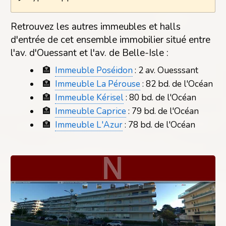
Retrouvez les autres immeubles et halls
d'entrée de cet ensemble immobilier situé entre
l'av. d'Ouessant et l'av. de Belle-Isle :
🏣
Immeuble Poséidon
: 2 av. Ouesssant
🏣
Immeuble La Pérouse
: 82 bd. de l'Océan
🏣
Immeuble Kérisel
: 80 bd. de l'Océan
🏣
Immeuble Caprice
: 79 bd. de l'Océan
🏣
Immeuble L'Azur
: 78 bd. de l'Océan