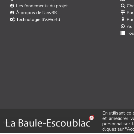
Les fondements du projet
Che
À propos de New3S
Par
Technologie 3V.World
Par
Au 
Tou
En utilisant ce
et améliorer v
Gérer mes paramètres de confidentialité
personnaliser 
Les marques
cliquez sur "Ac