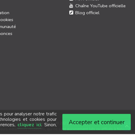
Chaîne YouTube officielle
ation
Blog officiel
cookies
munauté
nonces
s pour analyser notre trafic
chnologies et cookies pour
Accepter et continuer
®
®
nception
3V.WORLD
&
New3S
-
© 2021-2026 New3S
-
Tous droits réservés.
érences,
cliquez ici
. Sinon,
®
leurs détenteurs respectifs, qui ne sont aucunement liés ou affiliés à New3S
.