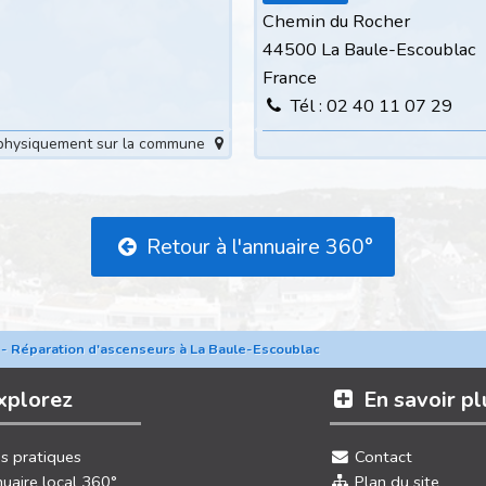
Chemin du Rocher
44500 La Baule-Escoublac
France
Tél : 02 40 11 07 29
é physiquement sur la commune
Retour à l'annuaire 360°
n - Réparation d'ascenseurs à La Baule-Escoublac
xplorez
En savoir pl
os pratiques
Contact
uaire local 360°
Plan du site