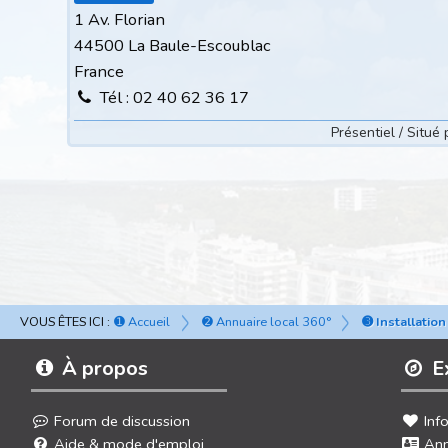
1 Av. Florian
44500 La Baule-Escoublac
France
Tél : 02 40 62 36 17
Présentiel / Situ
VOUS ÊTES ICI :
➊ Accueil
➋ Annuaire local 360°
➌ Installatio
À propos
E
Forum de discussion
Inf
Aide & mode d'emploi
Ann