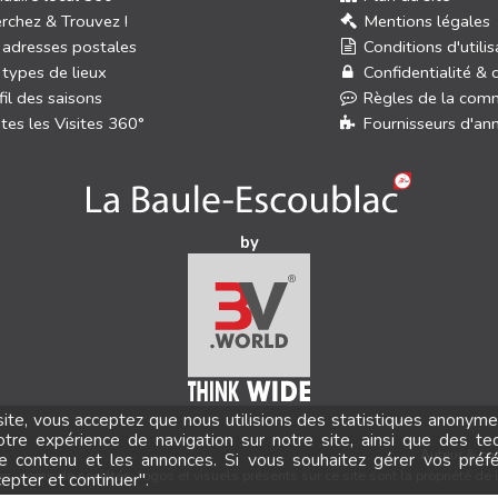
rchez & Trouvez !
Mentions légales
 adresses postales
Conditions d'utilis
 types de lieux
Confidentialité & 
fil des saisons
Règles de la com
tes les Visites 360°
Fournisseurs d'an
by
 site, vous acceptez que nous utilisions des statistiques anonyme
otre expérience de navigation sur notre site, ainsi que des te
Auteur & co
le contenu et les annonces. Si vous souhaitez gérer vos préf
, noms de sociétés, logos et visuels présents sur ce site sont la propriété de 
cepter et continuer".