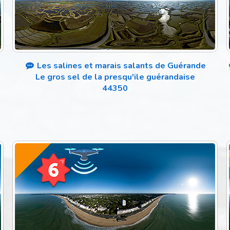
Les salines et marais salants de Guérande
Le gros sel de la presqu'ile guérandaise
44350