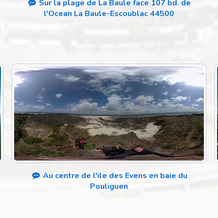
Sur la plage de La Baule face 107 bd. de
l'Ocean La Baule-Escoublac 44500
s
Au centre de l'ile des Evens en baie du
Pouliguen