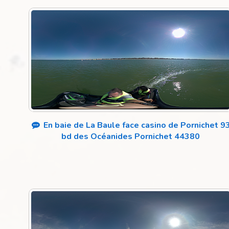
En baie de La Baule face casino de Pornichet 9
bd des Océanides Pornichet 44380