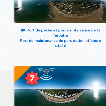
Port de pêche et port de plaisance de la
Turballe
Port de maintenance du parc éolien offshore
44420