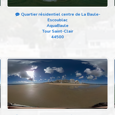
Quartier résidentiel centre de La Baule-
Escoublac
AquaBaule
Tour Saint-Clair
44500