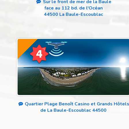
Sur le front de mer de la Baule
face au 112 bd. de l'Océan
44500 La Baule-Escoublac
Quartier Plage Benoît Casino et Grands Hôtel
de La Baule-Escoublac 44500