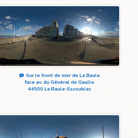
Sur le front de mer de La Baule
face av. du Général de Gaulle
44500 La Baule-Escoublac