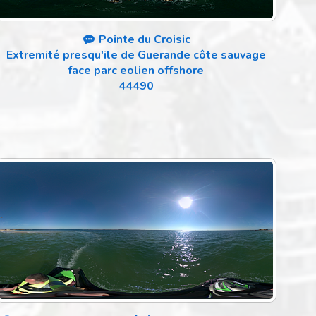
Pointe du Croisic
Extremité presqu'ile de Guerande côte sauvage
face parc eolien offshore
44490