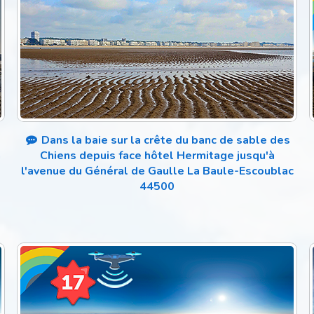
Dans la baie sur la crête du banc de sable des
n
Chiens depuis face hôtel Hermitage jusqu'à
l'avenue du Général de Gaulle La Baule-Escoublac
44500