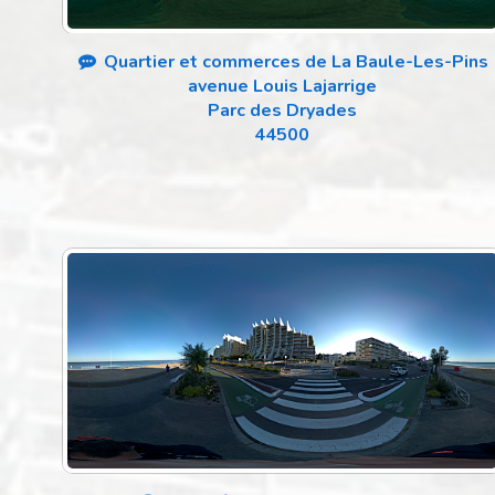
Quartier et commerces de La Baule-Les-Pins
avenue Louis Lajarrige
Parc des Dryades
44500