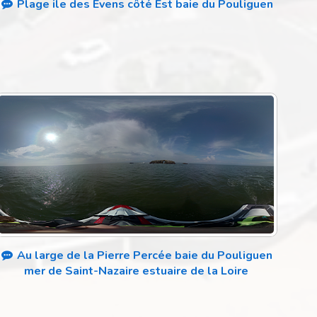
Plage ile des Evens côté Est baie du Pouliguen
Au large de la Pierre Percée baie du Pouliguen
mer de Saint-Nazaire estuaire de la Loire