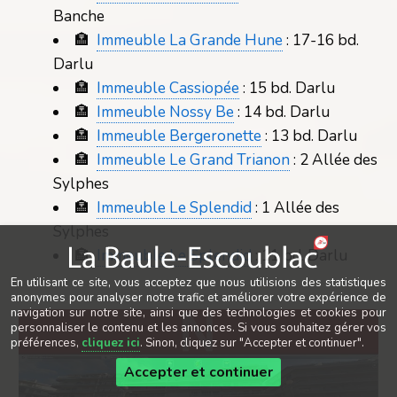
Banche
🏣
Immeuble La Grande Hune
: 17-16 bd.
Darlu
🏣
Immeuble Cassiopée
: 15 bd. Darlu
🏣
Immeuble Nossy Be
: 14 bd. Darlu
🏣
Immeuble Bergeronette
: 13 bd. Darlu
🏣
Immeuble Le Grand Trianon
: 2 Allée des
Sylphes
🏣
Immeuble Le Splendid
: 1 Allée des
Sylphes
🏣
Immeuble Le Splendid
: 11 bd. Darlu
En utilisant ce site, vous acceptez que nous utilisions des statistiques
anonymes pour analyser notre trafic et améliorer votre expérience de
navigation sur notre site, ainsi que des technologies et cookies pour
personnaliser le contenu et les annonces. Si vous souhaitez gérer vos
préférences,
cliquez ici
. Sinon, cliquez sur "Accepter et continuer".
Accepter et continuer