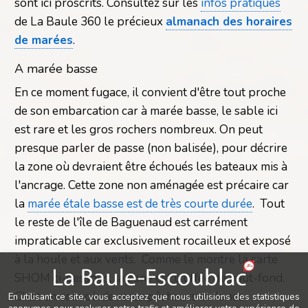
sont ici proscrits. Consultez sur les
infos pratiques
de La Baule 360 le précieux
almanach des horaires
de marées
.
A marée basse
En ce moment fugace, il convient d'être tout proche
de son embarcation car à marée basse, le sable ici
est rare et les gros rochers nombreux. On peut
presque parler de passe (non balisée), pour décrire
la zone où devraient être échoués les bateaux mis à
l'ancrage. Cette zone non aménagée est précaire car
la
marée étale basse est de très courte durée
. Tout
le reste de l'île de Baguenaud est carrément
impraticable car exclusivement rocailleux et exposé
à la houle et aux vents. Comme le montre la carte
SHOM ci-dessous, la zone est truffée de haut-fond.
C'est un coin où de rares pêcheurs au lancer
En utilisant ce site, vous acceptez que nous utilisions des statistiques