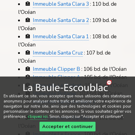
🏣
Immeuble Santa Clara 3
: 110 bd. de
l'Océan
🏣
Immeuble Santa Clara 2
: 109 bd. de
l'Océan
🏣
Immeuble Santa Clara 1
: 108 bd. de
l'Océan
🏣
Immeuble Santa Cruz
: 107 bd. de
l'Océan
🏣
Immeuble Clipper B
: 106 bd. de l'Océan
🏣
Immeuble Clipper A
: 105 bd. de l'Océan
🏣
Immeuble Le Trident
: 104 bd. de l'Océan
🏣
Immeuble Britania
: 103 bd. de l'Océan
En utilisant ce site, vous acceptez que nous utilisions des statistiques
🏣
Immeuble Santa Barbara 2
: 102 bd. de
anonymes pour analyser notre trafic et améliorer votre expérience de
navigation sur notre site, ainsi que des technologies et cookies pour
l'Océan
personnaliser le contenu et les annonces. Si vous souhaitez gérer vos
préférences,
cliquez ici
. Sinon, cliquez sur "Accepter et continuer".
🏣
Immeuble Santa Barbara 1
: 101 bd. de
l'Océan
Accepter et continuer
🏣
Immeuble Le France
: 100 bd. de l'Océan