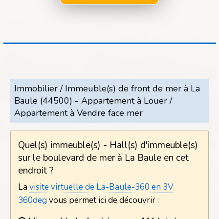
Instituts de Beauté - Bien Etre
Présentiel / Situé physiquement sur la commune
KHALERAS LYDIA
Infirmiers - Infirmières
Présentiel / Situé physiquement sur la commune
LE FLAO BERTHO GAELLE
Immobilier / Immeuble(s) de front de mer à La
Médecins Généralistes
Baule (44500) - Appartement à Louer /
Présentiel / Situé physiquement sur la commune
Appartement à Vendre face mer
PHARMACIE DE LA FORET
Pharmacies
Quel(s) immeuble(s) - Hall(s) d'immeuble(s)
Présentiel / Situé physiquement sur la commune
sur le boulevard de mer à La Baule en cet
endroit ?
THIBAUT ALEXANDRA
Infirmiers - Infirmières
La
visite virtuelle de La-Baule-360 en 3V
Présentiel / Situé physiquement sur la commune
360deg
vous permet ici de découvrir :