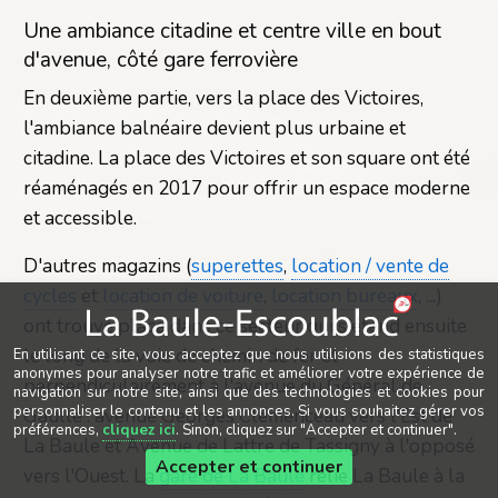
Une ambiance citadine et centre ville en bout
d'avenue, côté gare ferrovière
En deuxième partie, vers la place des Victoires,
l'ambiance balnéaire devient plus urbaine et
citadine. La place des Victoires et son square ont été
réaménagés en
2017 pour offrir un espace moderne
et accessible.
D'autres magazins (
superettes
,
location / vente de
cycles
et
location de voiture
,
location bureaux
, ...)
ont trouvé place dans ce secteur qui s'étend ensuite
le long de la voie de chemin de fer et
En utilisant ce site, vous acceptez que nous utilisions des statistiques
anonymes pour analyser notre trafic et améliorer votre expérience de
perpendiculairement à l'avenue du Général de
navigation sur notre site, ainsi que des technologies et cookies pour
personnaliser le contenu et les annonces. Si vous souhaitez gérer vos
Gaulle : avenue Georges Clémenceau vers l'Est de
préférences,
cliquez ici
. Sinon, cliquez sur "Accepter et continuer".
La Baule et Avenue de Lattre de Tassigny à l'opposé
Accepter et continuer
vers l'Ouest. La
gare de La Baule
relie La Baule à la