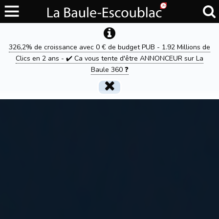
326,2% de croissance avec 0 € de budget PUB - 1.92 Millions de
Clics en 2 ans - ✔️ Ca vous tente d'être ANNONCEUR sur La
Baule 360 ❓