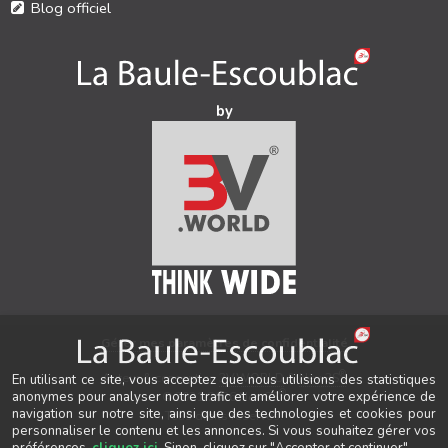
Blog officiel
by
Gérer mes paramètres de confidentialité
®
Auteur & conception
3V.WORLD
&
New3S
En utilisant ce site, vous acceptez que nous utilisions des statistiques
®
© 2021-2026 New3S
anonymes pour analyser notre trafic et améliorer votre expérience de
navigation sur notre site, ainsi que des technologies et cookies pour
Tous droits réservés.
personnaliser le contenu et les annonces. Si vous souhaitez gérer vos
préférences,
cliquez ici
. Sinon, cliquez sur "Accepter et continuer".