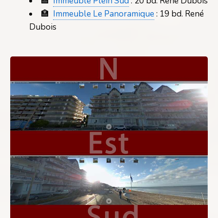
🏣
Immeuble Plein Sud
: 20 bd. René Dubois
🏣
Immeuble Le Panoramique
: 19 bd. René
Dubois