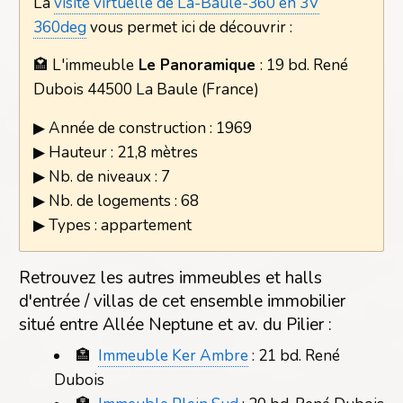
La
visite virtuelle de La-Baule-360 en 3V
360deg
vous permet ici de découvrir :
🏩 L'immeuble
Le Panoramique
: 19 bd. René
Dubois 44500 La Baule (France)
▶ Année de construction : 1969
▶ Hauteur : 21,8 mètres
▶ Nb. de niveaux : 7
▶ Nb. de logements : 68
▶ Types : appartement
Retrouvez les autres immeubles et halls
d'entrée / villas de cet ensemble immobilier
situé entre Allée Neptune et av. du Pilier :
🏣
Immeuble Ker Ambre
: 21 bd. René
Dubois