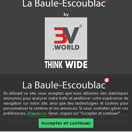
by
Gérer mes paramètres de confidentialité
®
Auteur & conception
3V.WORLD
&
New3S
En utilisant ce site, vous acceptez que nous utilisions des statistiques
®
anonymes pour analyser notre trafic et améliorer votre expérience de
© 2021-2026 New3S
navigation sur notre site, ainsi que des technologies et cookies pour
Tous droits réservés.
personnaliser le contenu et les annonces. Si vous souhaitez gérer vos
préférences,
cliquez ici
. Sinon, cliquez sur "Accepter et continuer".
Les marques, noms de sociétés, logos et visuels présents sur ce site sont
la propriété de leurs détenteurs respectifs, qui ne sont aucunement liés ou
Accepter et continuer
®
affiliés à New3S
.