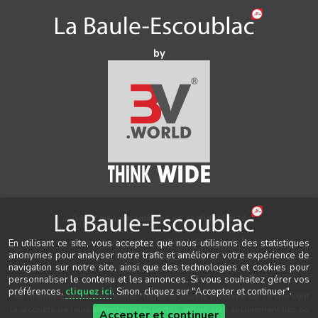
by
Gérer mes paramètres de confidentialité
®
Auteur & conception
3V.WORLD
&
New3S
En utilisant ce site, vous acceptez que nous utilisions des statistiques
®
anonymes pour analyser notre trafic et améliorer votre expérience de
© 2021-2026 New3S
navigation sur notre site, ainsi que des technologies et cookies pour
Tous droits réservés.
personnaliser le contenu et les annonces. Si vous souhaitez gérer vos
préférences,
cliquez ici
. Sinon, cliquez sur "Accepter et continuer".
Les marques, noms de sociétés, logos et visuels présents sur ce site sont
la propriété de leurs détenteurs respectifs, qui ne sont aucunement liés ou
Accepter et continuer