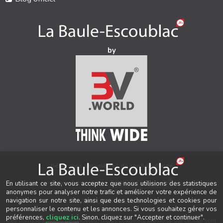
by
Gérer mes paramètres de confidentialité
®
Auteur & conception
3V.WORLD
&
New3S
En utilisant ce site, vous acceptez que nous utilisions des statistiques
®
anonymes pour analyser notre trafic et améliorer votre expérience de
© 2021-2026 New3S
navigation sur notre site, ainsi que des technologies et cookies pour
Tous droits réservés.
personnaliser le contenu et les annonces. Si vous souhaitez gérer vos
préférences,
cliquez ici
. Sinon, cliquez sur "Accepter et continuer".
Les marques, noms de sociétés, logos et visuels présents sur ce site sont