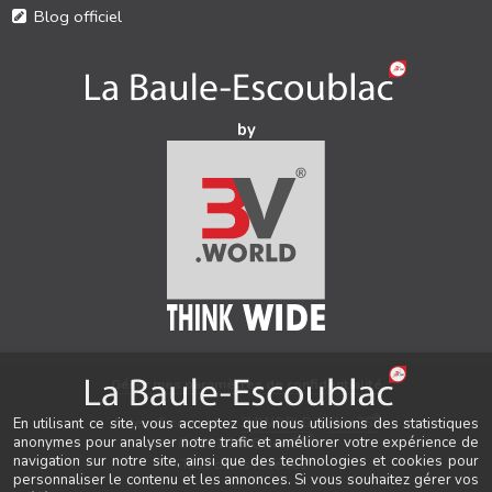
Blog officiel
by
Gérer mes paramètres de confidentialité
®
Auteur & conception
3V.WORLD
&
New3S
En utilisant ce site, vous acceptez que nous utilisions des statistiques
anonymes pour analyser notre trafic et améliorer votre expérience de
®
© 2021-2026 New3S
navigation sur notre site, ainsi que des technologies et cookies pour
Tous droits réservés.
personnaliser le contenu et les annonces. Si vous souhaitez gérer vos