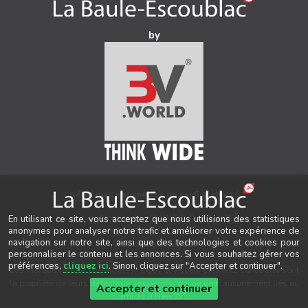
by
Gérer mes paramètres de confidentialité
®
Auteur & conception
3V.WORLD
&
New3S
En utilisant ce site, vous acceptez que nous utilisions des statistiques
®
anonymes pour analyser notre trafic et améliorer votre expérience de
© 2021-2026 New3S
navigation sur notre site, ainsi que des technologies et cookies pour
Tous droits réservés.
personnaliser le contenu et les annonces. Si vous souhaitez gérer vos
préférences,
cliquez ici
. Sinon, cliquez sur "Accepter et continuer".
Les marques, noms de sociétés, logos et visuels présents sur ce site sont
la propriété de leurs détenteurs respectifs, qui ne sont aucunement liés ou
Accepter et continuer
®
affiliés à New3S
.