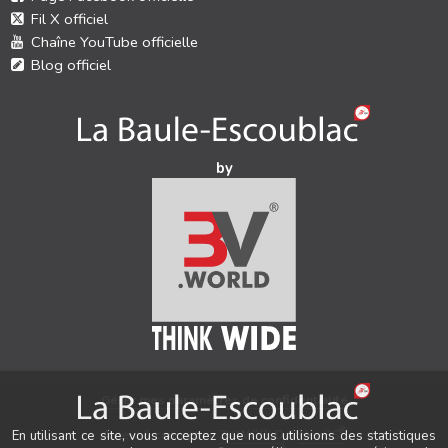
Fil X officiel
Chaîne YouTube officielle
Blog officiel
by
Gérer mes paramètres de confidentialité
®
Auteur & conception
3V.WORLD
&
New3S
En utilisant ce site, vous acceptez que nous utilisions des statistiques