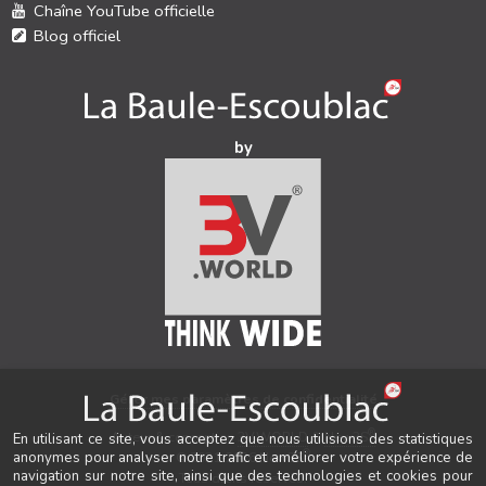
Chaîne YouTube officielle
Blog officiel
by
Gérer mes paramètres de confidentialité
®
Auteur & conception
3V.WORLD
&
New3S
En utilisant ce site, vous acceptez que nous utilisions des statistiques
®
© 2021-2026 New3S
anonymes pour analyser notre trafic et améliorer votre expérience de
navigation sur notre site, ainsi que des technologies et cookies pour
Tous droits réservés.