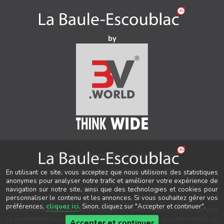
by
Gérer mes paramètres de confidentialité
®
Auteur & conception
3V.WORLD
&
New3S
En utilisant ce site, vous acceptez que nous utilisions des statistiques
®
anonymes pour analyser notre trafic et améliorer votre expérience de
© 2021-2026 New3S
navigation sur notre site, ainsi que des technologies et cookies pour
Tous droits réservés.
personnaliser le contenu et les annonces. Si vous souhaitez gérer vos
préférences,
cliquez ici
. Sinon, cliquez sur "Accepter et continuer".
Les marques, noms de sociétés, logos et visuels présents sur ce site sont
la propriété de leurs détenteurs respectifs, qui ne sont aucunement liés ou
Accepter et continuer