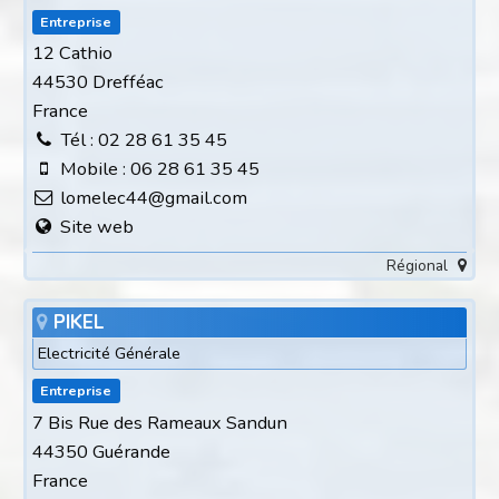
Entreprise
12 Cathio
44530 Drefféac
France
Tél : 02 28 61 35 45
Mobile : 06 28 61 35 45
lomelec44@gmail.com
Site web
Régional
PIKEL
Electricité Générale
Entreprise
7 Bis Rue des Rameaux Sandun
44350 Guérande
France