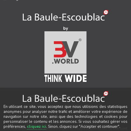
by
Gérer mes paramètres de confidentialité
®
Auteur & conception
3V.WORLD
&
New3S
En utilisant ce site, vous acceptez que nous utilisions des statistiques
®
anonymes pour analyser notre trafic et améliorer votre expérience de
© 2021-2026 New3S
navigation sur notre site, ainsi que des technologies et cookies pour
Tous droits réservés.
personnaliser le contenu et les annonces. Si vous souhaitez gérer vos
préférences,
cliquez ici
. Sinon, cliquez sur "Accepter et continuer".
Les marques, noms de sociétés, logos et visuels présents sur ce site sont