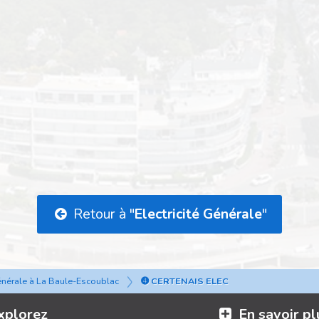
Retour à "
Electricité Générale
"
Générale à La Baule-Escoublac
➍ CERTENAIS ELEC
xplorez
En savoir pl