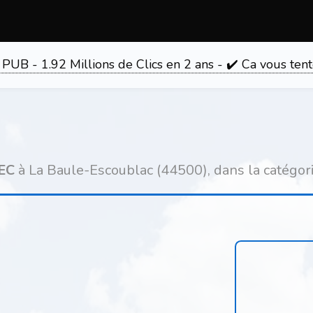
 PUB - 1.92 Millions de Clics en 2 ans - ✔️ Ca vous 
EC
à La Baule-Escoublac (44500), dans la catégor