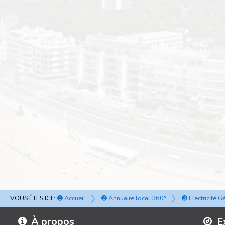
VOUS ÊTES ICI :
➊ Accueil
➋ Annuaire local 360°
➌ Electricité 
À propos
E