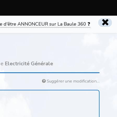
tente d'être ANNONCEUR sur La Baule 360 ❓
ie
Electricité Générale
Suggérer une modification…