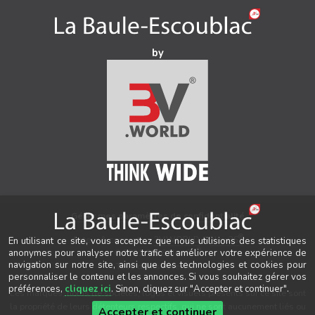
by
Gérer mes paramètres de confidentialité
®
Auteur & conception
3V.WORLD
&
New3S
En utilisant ce site, vous acceptez que nous utilisions des statistiques
®
anonymes pour analyser notre trafic et améliorer votre expérience de
© 2021-2026 New3S
navigation sur notre site, ainsi que des technologies et cookies pour
Tous droits réservés.
personnaliser le contenu et les annonces. Si vous souhaitez gérer vos
préférences,
cliquez ici
. Sinon, cliquez sur "Accepter et continuer".
Les marques, noms de sociétés, logos et visuels présents sur ce site sont
la propriété de leurs détenteurs respectifs, qui ne sont aucunement liés ou
Accepter et continuer