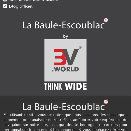
Blog officiel
by
Gérer mes paramètres de confidentialité
®
Auteur & conception
3V.WORLD
&
New3S
En utilisant ce site, vous acceptez que nous utilisions des statistiques
®
© 2021-2026 New3S
anonymes pour analyser notre trafic et améliorer votre expérience de
navigation sur notre site, ainsi que des technologies et cookies pour
Tous droits réservés.
personnaliser le contenu et les annonces. Si vous souhaitez gérer vos