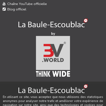
Chaîne YouTube officielle
Blog officiel
by
Gérer mes paramètres de confidentialité
®
Auteur & conception
3V.WORLD
&
New3S
En utilisant ce site, vous acceptez que nous utilisions des statistiques
®
anonymes pour analyser notre trafic et améliorer votre expérience de
© 2021-2026 New3S
navigation sur notre site, ainsi que des technologies et cookies pour
Tous droits réservés.