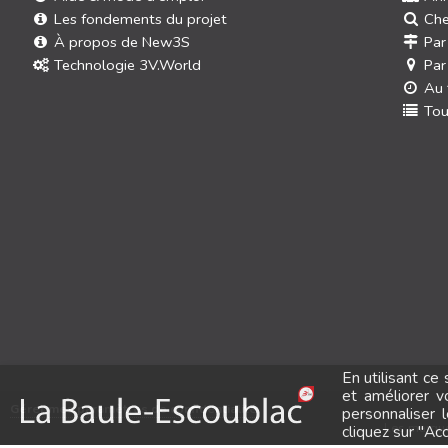
Les fondements du projet
Che
À propos de New3S
Par
Technologie 3V.World
Par
Au 
Tou
En utilisant ce
et améliorer v
Gérer mes paramètres de confidentialité
personnaliser 
Les marques
cliquez sur "Ac