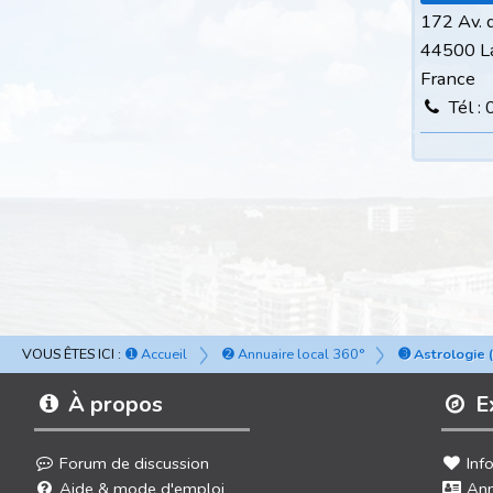
172 Av. 
44500 La
France
Tél :
VOUS ÊTES ICI :
➊ Accueil
➋ Annuaire local 360°
➌ Astrologie 
À propos
E
Forum de discussion
Inf
Aide & mode d'emploi
Ann