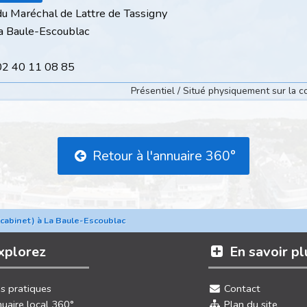
du Maréchal de Lattre de Tassigny
 Baule-Escoublac
 02 40 11 08 85
Présentiel / Situé physiquement sur la
Retour à l'annuaire 360°
(cabinet) à La Baule-Escoublac
xplorez
En savoir pl
os pratiques
Contact
uaire local 360°
Plan du site