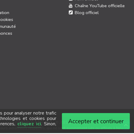
Chaîne YouTube officielle
ation
Blog officiel
cookies
munauté
nonces
s pour analyser notre trafic
chnologies et cookies pour
Accepter et continuer
®
®
nception
3V.WORLD
&
New3S
-
© 2021-2026 New3S
-
Tous droits réservés.
érences,
cliquez ici
. Sinon,
®
leurs détenteurs respectifs, qui ne sont aucunement liés ou affiliés à New3S
.