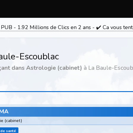
 PUB - 1.92 Millions de Clics en 2 ans - ✔️ Ca vous 
aule-Escoublac
çant dans Astrologie (cabinet)
à La Baule-Escoub
MA
ie (cabinet)
 de santé