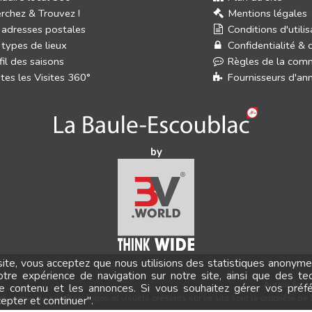
rchez & Trouvez !
Mentions légales
 adresses postales
Conditions d'utilis
 types de lieux
Confidentialité & 
fil des saisons
Règles de la com
tes les Visites 360°
Fournisseurs d'an
by
 site, vous acceptez que nous utilisions des statistiques anonyme
otre expérience de navigation sur notre site, ainsi que des te
Auteur & co
le contenu et les annonces. Si vous souhaitez gérer vos préf
, noms de sociétés, logos et visuels présents sur ce site sont la propriété de 
cepter et continuer".