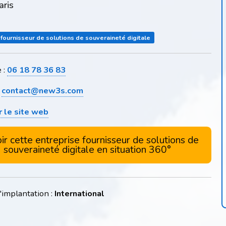
ris
 fournisseur de solutions de souveraineté digitale
 :
06 18 78 36 83
:
contact@new3s.com
r le site web
ir cette entreprise fournisseur de solutions de
souveraineté digitale en situation 360°
'implantation :
International