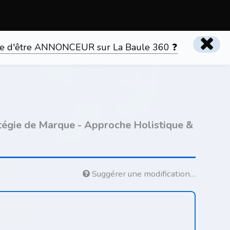
tente d'être ANNONCEUR sur La Baule 360 ❓
tégie de Marque - Approche Holistique &
Suggérer une modification…