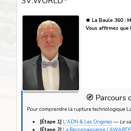
3V.WORLD
⏹️ La Baule 360 : 
Vous affirmez que 
🧭 Parcours 
Pour comprendre la rupture technologique La B
[Étape 1]
L'ADN & Les Origines
—
Le s
[Étape 2]
La Reconnaissance / AWARD