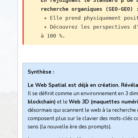
En rejoignant le Standard µ de 
recherche organiques (SEO-GEO) 
 ✴️ Elle prend physiquement pos
 ✴️ Découvrez les perspectives d'un monde sans les monopoles des GAFAM, où votre actif numérique vous appartient 
à 100 %.
Synthèse :
Le Web Spatial est déjà en création. Révéla
Il se définit comme un environnement en 3 dime
blockchain)
et le
Web 3D (maquettes numéri
désormais qui scannent le web à la recherche d
composent plus sur le clavier des mots-clés c
sens (la nouvelle ère des prompts).