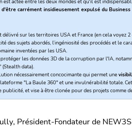
n est actée entre les deux mondes et qu'il est indispensabl
ix d'être carrément insidieusement expulsé du Business 
délivré sur les territoires USA et France (en cela voyez 2
ité des sujets abordés, l’ingéniosité des procédés et le car
domaine inventées par les USA.
 protéger les données 3D de la corruption par l'IA, notamm
" (Stealth data).
ution nécessairement concocimante qui permet une
visib
 plateforme "La Baule 360" et une invulnérabilité totale. C
blicité, et vise à être clonée pour des projets comme de g
ully, Président-Fondateur de NEW3S 