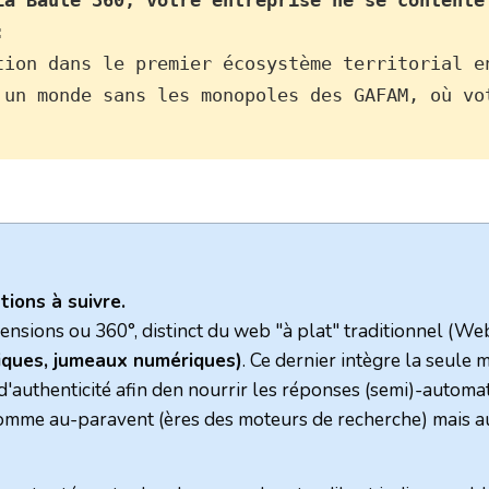
La Baule 360, votre entreprise ne se contente 
:
ition dans le premier écosystème territorial 
tions à suivre.
nsions ou 360°, distinct du web "à plat" traditionnel (Web
ques, jumeaux numériques)
. Ce dernier intègre la seule
'authenticité afin den nourrir les réponses (semi)-automat
omme au-paravent (ères des moteurs de recherche) mais au