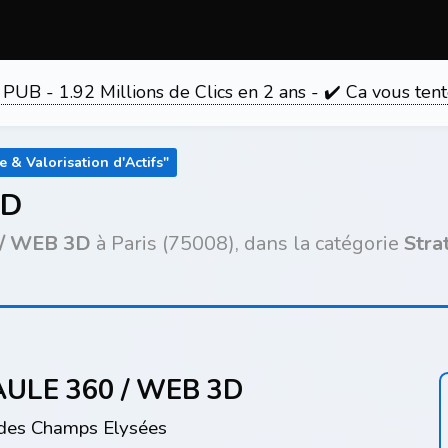
 PUB - 1.92 Millions de Clics en 2 ans - ✔️ Ca vous 
 & Valorisation d'Actifs
"
3D
 / WEB 3D
à Paris (75008), dans la catégorie
Stra
AULE 360 / WEB 3D
 des Champs Elysées