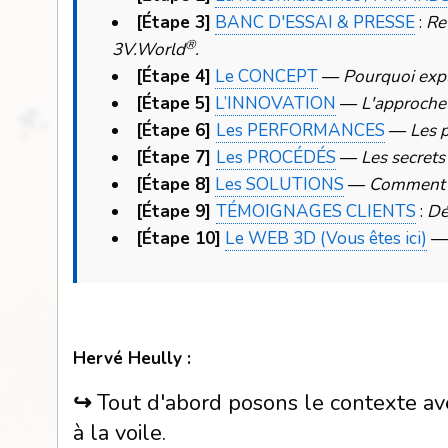
[Étape 3]
BANC D'ESSAI & PRESSE
:
Re
®
3V.World
.
[Étape 4]
Le CONCEPT
—
Pourquoi explo
[Étape 5]
L’INNOVATION
—
L'approche
[Étape 6]
Les PERFORMANCES
—
Les p
[Étape 7]
Les PROCÉDÉS
—
Les secrets
[Étape 8]
Les SOLUTIONS
—
Comment a
[Étape 9]
TÉMOIGNAGES CLIENTS
:
Dé
[Étape 10]
Le WEB 3D (Vous êtes ici)
Hervé Heully :
↪
Tout d'abord posons le contexte av
à la voile.