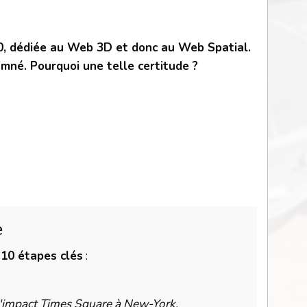
10, dédiée au Web 3D et donc au Web Spatial.
mné. Pourquoi une telle certitude ?
e
s
10 étapes clés
:
l'impact Times Square à New-York.