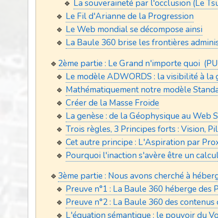
🔹
La souveraineté par l'occlusion (Le 
🔹
Le Fil d'Arianne de la Progression
🔹
Le Web mondial se décompose ainsi
🔹
La Baule 360 brise les frontières adminis
🔹
2ème partie : Le Grand n'importe quoi (P
🔹
Le modèle ADWORDS : la visibilité à la g
🔹
Mathématiquement notre modèle Standa
🔹
Créer de la Masse Froide
🔹
La genèse : de la Géophysique au Web S
🔹
Trois règles, 3 Principes forts : Vision, 
🔹
Cet autre principe : L'Aspiration par Pro
🔹
Pourquoi l'inaction s'avère être un calcu
🔹
3ème partie : Nous avons cherché à héber
🔹
Preuve n°1 : La Baule 360 héberge des 
🔹
Preuve n°2 : La Baule 360 des contenus o
🔹
L'équation sémantique : le pouvoir du V