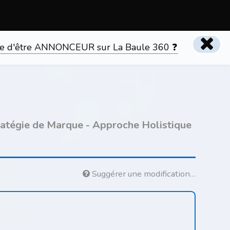
tente d'être ANNONCEUR sur La Baule 360 ❓
ratégie de Marque - Approche Holistique
Suggérer une modification…