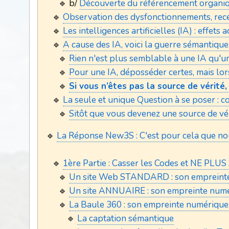
🔹 b/
Découverte du référencement organiqu
🔹
Observation des dysfonctionnements, rec
🔹
Les intelligences artificielles (IA) : effe
🔹
A cause des IA, voici la guerre sémantique
🔹
Rien n'est plus semblable à une IA qu'u
🔹
Pour une IA, déposséder certes, mais lo
🔹
Si vous n’êtes pas la source de vérité,
🔹
La seule et unique Question à se poser : c
🔹
Sitôt que vous devenez une source de véri
🔹
La Réponse New3S : C'est pour cela que no
🔹
1ère Partie : Casser les Codes et NE PLUS
🔹
Un site Web STANDARD : son empreint
🔹
Un site ANNUAIRE : son empreinte num
🔹
La Baule 360 : son empreinte numérique
🔹
La captation sémantique