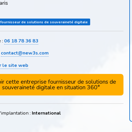
ris
 fournisseur de solutions de souveraineté digitale
 :
06 18 78 36 83
:
contact@new3s.com
r le site web
ir cette entreprise fournisseur de solutions de
souveraineté digitale en situation 360°
'implantation :
International