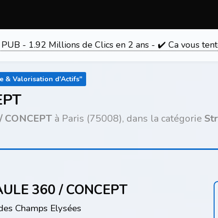
 PUB - 1.92 Millions de Clics en 2 ans - ✔️ Ca vous 
 & Valorisation d'Actifs
"
EPT
 / CONCEPT
à Paris (75008), dans la catégorie
St
AULE 360 / CONCEPT
 des Champs Elysées