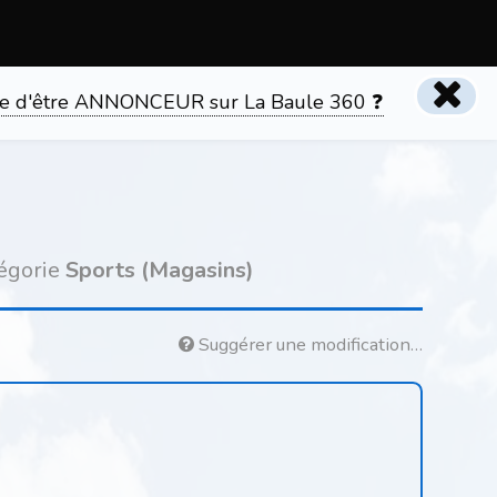
tente d'être ANNONCEUR sur La Baule 360 ❓
tégorie
Sports (Magasins)
Suggérer une modification…