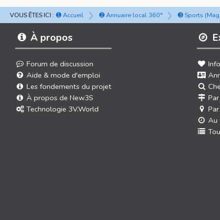
VOUS ÊTES ICI :
➊ Accueil
➋ Annuaire local 360°
➌ Sports (Mag
À propos
E
Forum de discussion
Inf
Aide & mode d'emploi
Ann
Les fondements du projet
Che
À propos de New3S
Par
Technologie 3V.World
Par
Au 
Tou