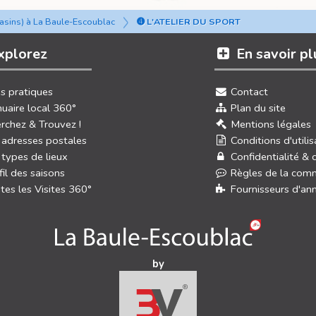
asins) à La Baule-Escoublac
➍ L'ATELIER DU SPORT
xplorez
En savoir pl
os pratiques
Contact
uaire local 360°
Plan du site
rchez & Trouvez !
Mentions légales
 adresses postales
Conditions d'utilis
 types de lieux
Confidentialité & 
fil des saisons
Règles de la com
tes les Visites 360°
Fournisseurs d'an
by