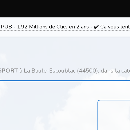
 PUB - 1.92 Millions de Clics en 2 ans - ✔️ Ca vous 
 SPORT
à La Baule-Escoublac (44500), dans la ca