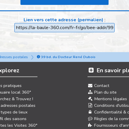
Lien vers cette adresse (permalien)
:
https://la-baule-360.com/fr-fr/go/bee-addr/99
dresses postales
➍ 39 bd. du Docteur René Dubois
xplorez
En savoir pl
os pratiques
Contact
uaire local 360°
Plan du site
rchez & Trouvez !
Mentions légales
 adresses postales
Conditions d'utilis
 types de lieux
Confidentialité & 
fil des saisons
Règles de la com
tes les Visites 360°
Fournisseurs d'an