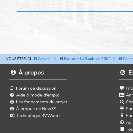
VOUS ÊTES ICI :
➊ Accueil
➋ Explorez La Baule en 360°
➌ Par a
À propos
E
Forum de discussion
Inf
Aide & mode d'emploi
Ann
Les fondements du projet
Che
À propos de New3S
Par
Technologie 3V.World
Par
Au 
Tou