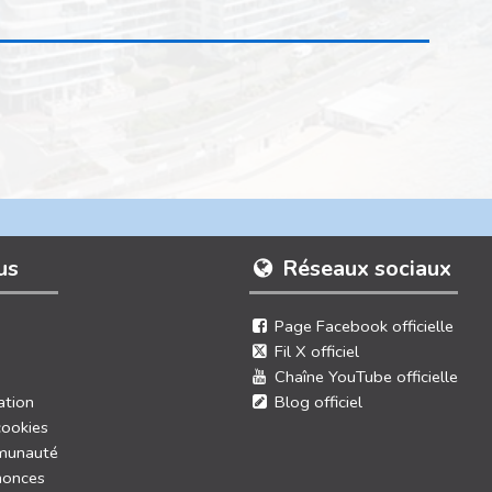
us
Réseaux sociaux
Page Facebook officielle
Fil X officiel
Chaîne YouTube officielle
ation
Blog officiel
cookies
munauté
nonces