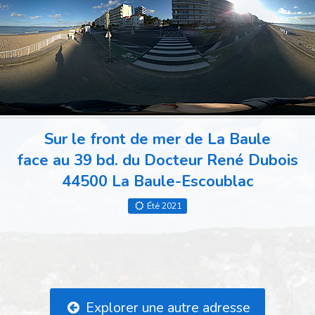
Sur le front de mer de La Baule
face au 39 bd. du Docteur René Dubois
44500 La Baule-Escoublac
Été 2021
Explorer une autre adresse