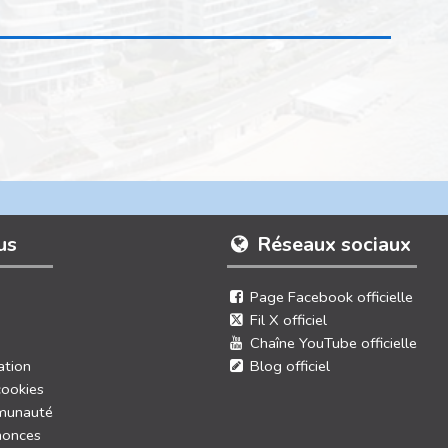
us
Réseaux sociaux
Page Facebook officielle
Fil X officiel
Chaîne YouTube officielle
ation
Blog officiel
cookies
munauté
nonces