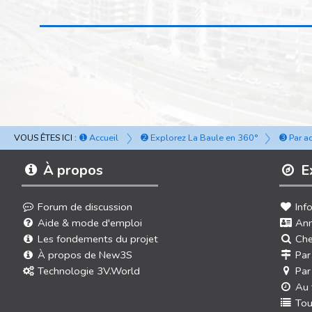
VOUS ÊTES ICI :
➊ Accueil
➋ Explorez La Baule en 360°
➌ Par a
À propos
E
Forum de discussion
Inf
Aide & mode d'emploi
Ann
Les fondements du projet
Che
À propos de New3S
Par
Technologie 3V.World
Par
Au 
Tou