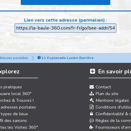
Lien vers cette adresse (permalien)
:
https://la-baule-360.com/fr-fr/go/bee-addr/54
dresses postales
➍ 11 Esplanade Lucien Barrière
xplorez
En savoir pl
os pratiques
Contact
uaire local 360°
Plan du site
rchez & Trouvez !
Mentions légales
 adresses postales
Conditions d'utilis
 types de lieux
Confidentialité & 
fil des saisons
Règles de la com
tes les Visites 360°
Fournisseurs d'an