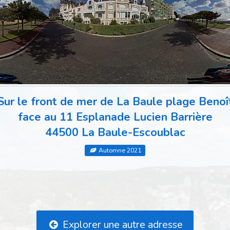
Sur le front de mer de La Baule plage Benoî
face au 11 Esplanade Lucien Barrière
44500 La Baule-Escoublac
Automne 2021
Explorer une autre adresse