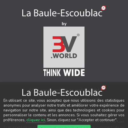
by
Gérer mes paramètres de confidentialité
®
Auteur & conception
3V.WORLD
&
New3S
En utilisant ce site, vous acceptez que nous utilisions des statistiques
®
© 2021-2026 New3S
anonymes pour analyser notre trafic et améliorer votre expérience de
navigation sur notre site, ainsi que des technologies et cookies pour
Tous droits réservés.
personnaliser le contenu et les annonces. Si vous souhaitez gérer vos
préférences,
cliquez ici
. Sinon, cliquez sur "Accepter et continuer".
Les marques, noms de sociétés, logos et visuels présents sur ce site sont
la propriété de leurs détenteurs respectifs, qui ne sont aucunement liés ou