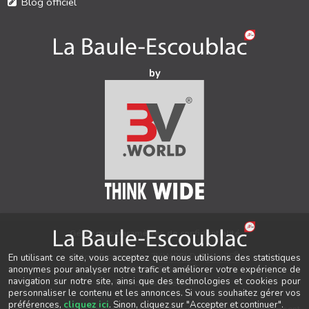
Blog officiel
by
Gérer mes paramètres de confidentialité
®
Auteur & conception
3V.WORLD
&
New3S
En utilisant ce site, vous acceptez que nous utilisions des statistiques
®
anonymes pour analyser notre trafic et améliorer votre expérience de
© 2021-2026 New3S
navigation sur notre site, ainsi que des technologies et cookies pour
Tous droits réservés.
personnaliser le contenu et les annonces. Si vous souhaitez gérer vos
préférences,
cliquez ici
. Sinon, cliquez sur "Accepter et continuer".
Les marques, noms de sociétés, logos et visuels présents sur ce site sont