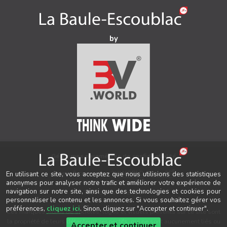
by
Gérer mes paramètres de confidentialité
®
Auteur & conception
3V.WORLD
&
New3S
En utilisant ce site, vous acceptez que nous utilisions des statistiques
®
anonymes pour analyser notre trafic et améliorer votre expérience de
© 2021-2026 New3S
navigation sur notre site, ainsi que des technologies et cookies pour
Tous droits réservés.
personnaliser le contenu et les annonces. Si vous souhaitez gérer vos
préférences,
cliquez ici
. Sinon, cliquez sur "Accepter et continuer".
Les marques, noms de sociétés, logos et visuels présents sur ce site sont
la propriété de leurs détenteurs respectifs, qui ne sont aucunement liés ou
Accepter et continuer