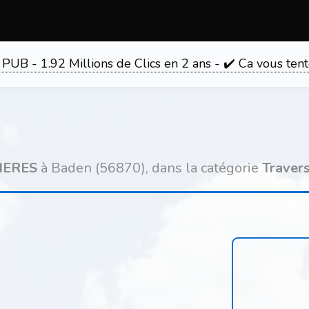
 PUB - 1.92 Millions de Clics en 2 ans - ✔️ Ca vous 
IERES
à Baden (56870), dans la catégorie
Traver