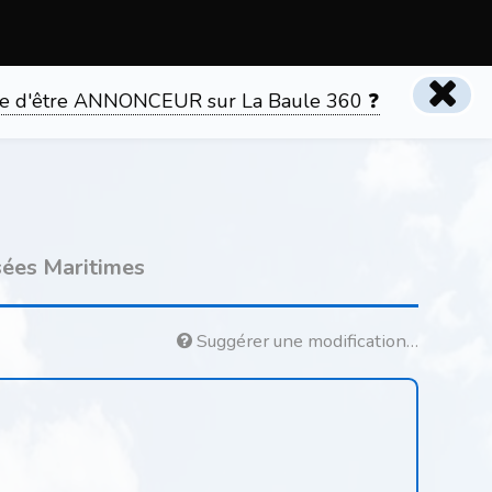
tente d'être ANNONCEUR sur La Baule 360 ❓
sées Maritimes
Suggérer une modification…