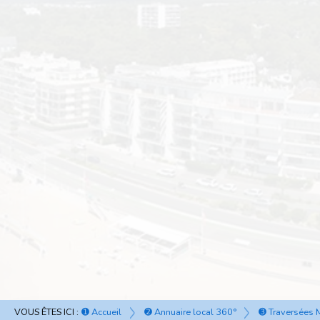
VOUS ÊTES ICI :
➊ Accueil
➋ Annuaire local 360°
➌ Traversées 