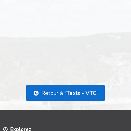
Retour à "
Taxis - VTC
"
Explorez