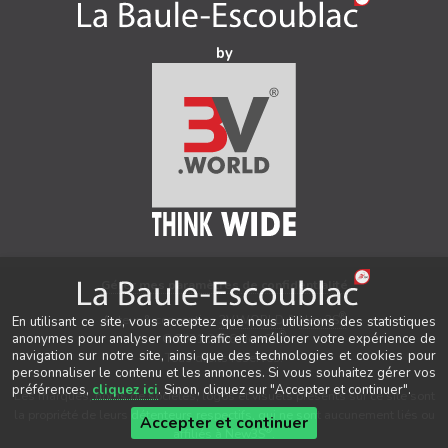
by
Gérer mes paramètres de confidentialité
®
Auteur & conception
3V.WORLD
&
New3S
En utilisant ce site, vous acceptez que nous utilisions des statistiques
®
© 2021-2026 New3S
anonymes pour analyser notre trafic et améliorer votre expérience de
navigation sur notre site, ainsi que des technologies et cookies pour
Tous droits réservés.
personnaliser le contenu et les annonces. Si vous souhaitez gérer vos
préférences,
cliquez ici
. Sinon, cliquez sur "Accepter et continuer".
Les marques, noms de sociétés, logos et visuels présents sur ce site sont
la propriété de leurs détenteurs respectifs, qui ne sont aucunement liés ou
Accepter et continuer
®
affiliés à New3S
.