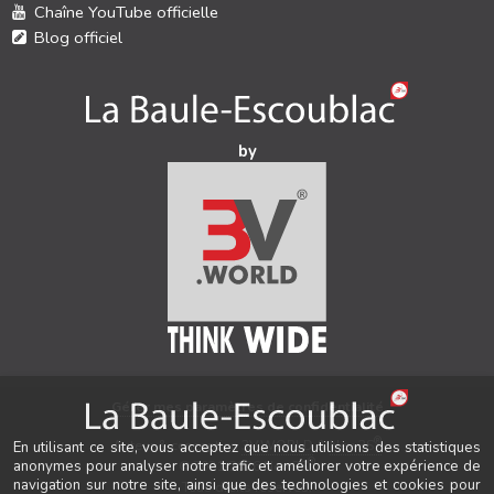
Chaîne YouTube officielle
Blog officiel
by
Gérer mes paramètres de confidentialité
®
Auteur & conception
3V.WORLD
&
New3S
En utilisant ce site, vous acceptez que nous utilisions des statistiques
®
© 2021-2026 New3S
anonymes pour analyser notre trafic et améliorer votre expérience de
navigation sur notre site, ainsi que des technologies et cookies pour
Tous droits réservés.