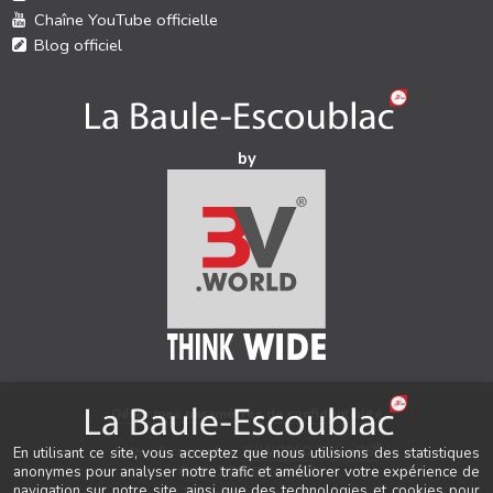
Chaîne YouTube officielle
Blog officiel
by
Gérer mes paramètres de confidentialité
®
Auteur & conception
3V.WORLD
&
New3S
En utilisant ce site, vous acceptez que nous utilisions des statistiques
®
anonymes pour analyser notre trafic et améliorer votre expérience de
© 2021-2026 New3S
navigation sur notre site, ainsi que des technologies et cookies pour
Tous droits réservés.