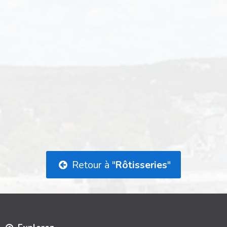
Retour à "
Rôtisseries
"