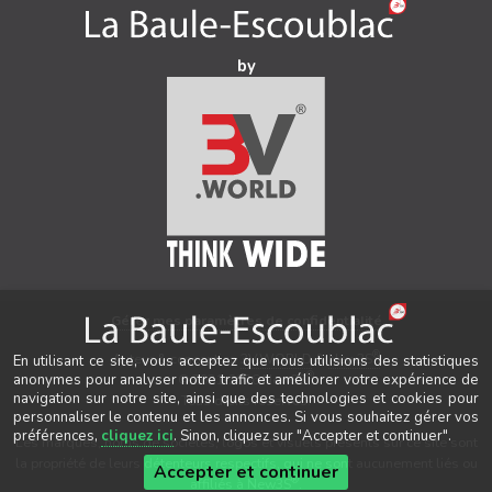
by
Gérer mes paramètres de confidentialité
®
Auteur & conception
3V.WORLD
&
New3S
En utilisant ce site, vous acceptez que nous utilisions des statistiques
®
© 2021-2026 New3S
anonymes pour analyser notre trafic et améliorer votre expérience de
navigation sur notre site, ainsi que des technologies et cookies pour
Tous droits réservés.
personnaliser le contenu et les annonces. Si vous souhaitez gérer vos
préférences,
cliquez ici
. Sinon, cliquez sur "Accepter et continuer".
Les marques, noms de sociétés, logos et visuels présents sur ce site sont
la propriété de leurs détenteurs respectifs, qui ne sont aucunement liés ou
Accepter et continuer
®
affiliés à New3S
.