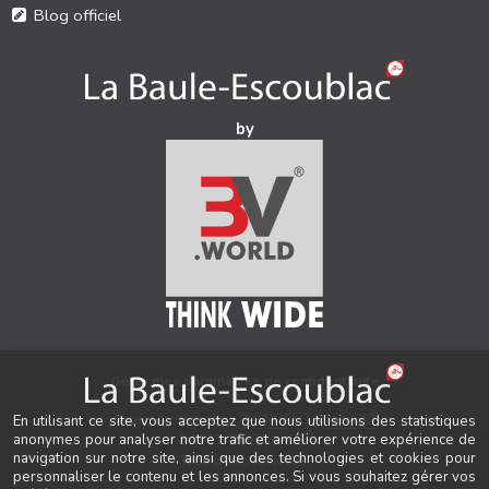
Blog officiel
by
Gérer mes paramètres de confidentialité
®
Auteur & conception
3V.WORLD
&
New3S
En utilisant ce site, vous acceptez que nous utilisions des statistiques
®
© 2021-2026 New3S
anonymes pour analyser notre trafic et améliorer votre expérience de
navigation sur notre site, ainsi que des technologies et cookies pour
Tous droits réservés.
personnaliser le contenu et les annonces. Si vous souhaitez gérer vos