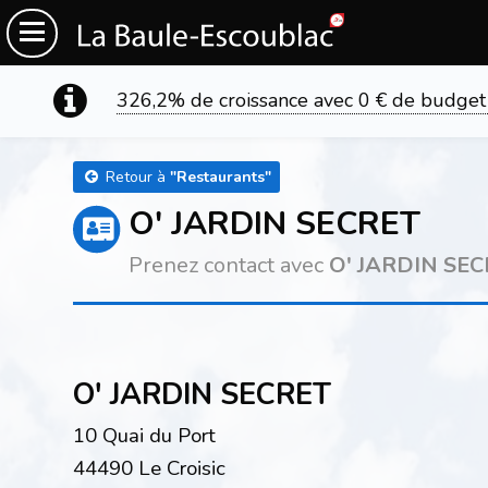
326,2% de croissance avec 0 € de budget
Retour à
"
Restaurants
"
O' JARDIN SECRET
Prenez contact avec
O' JARDIN SE
O' JARDIN SECRET
10 Quai du Port
44490 Le Croisic