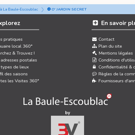
 à La Baule-Escoublac
➍ O' JARDIN SECRET
xplorez
En savoir pl
os pratiques
Contact
uaire local 360°
Plan du site
rchez & Trouvez !
Mentions légales
 adresses postales
Conditions d'utilis
 types de lieux
Confidentialité & 
fil des saisons
Règles de la com
tes les Visites 360°
Fournisseurs d'an
by