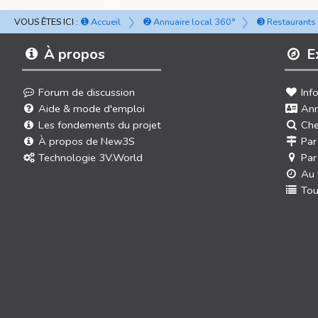
VOUS ÊTES ICI :
➊ Accueil
➋ Annuaire local 360°
➌ Restaurants
À propos
E
Forum de discussion
Inf
Aide & mode d'emploi
Ann
Les fondements du projet
Che
À propos de New3S
Par
Technologie 3V.World
Par
Au 
Tou