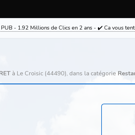
 PUB - 1.92 Millions de Clics en 2 ans - ✔️ Ca vous 
CRET
à Le Croisic (44490), dans la catégorie
Resta