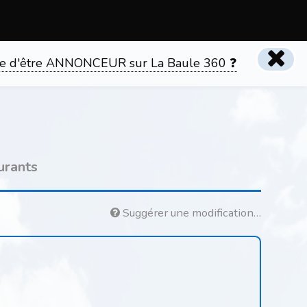
tente d'être ANNONCEUR sur La Baule 360 ❓
urants
Suggérer une modification…