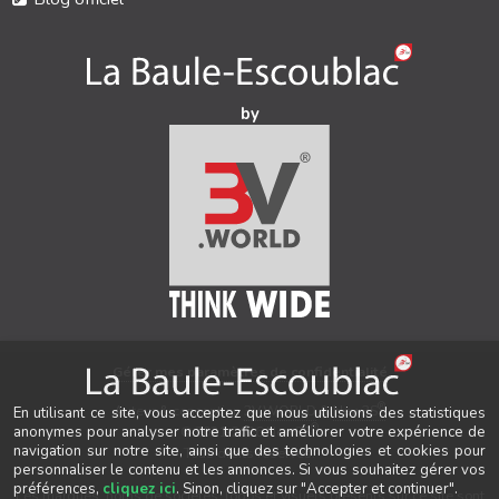
by
Gérer mes paramètres de confidentialité
®
Auteur & conception
3V.WORLD
&
New3S
En utilisant ce site, vous acceptez que nous utilisions des statistiques
®
© 2021-2026 New3S
anonymes pour analyser notre trafic et améliorer votre expérience de
navigation sur notre site, ainsi que des technologies et cookies pour
Tous droits réservés.
personnaliser le contenu et les annonces. Si vous souhaitez gérer vos
préférences,
cliquez ici
. Sinon, cliquez sur "Accepter et continuer".
Les marques, noms de sociétés, logos et visuels présents sur ce site sont