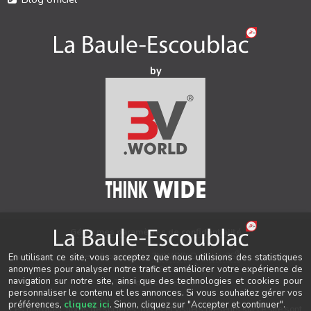
by
Gérer mes paramètres de confidentialité
®
Auteur & conception
3V.WORLD
&
New3S
En utilisant ce site, vous acceptez que nous utilisions des statistiques
®
© 2021-2026 New3S
anonymes pour analyser notre trafic et améliorer votre expérience de
navigation sur notre site, ainsi que des technologies et cookies pour
Tous droits réservés.
personnaliser le contenu et les annonces. Si vous souhaitez gérer vos
préférences,
cliquez ici
. Sinon, cliquez sur "Accepter et continuer".
Les marques, noms de sociétés, logos et visuels présents sur ce site sont