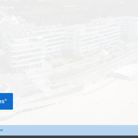
es
"
AM