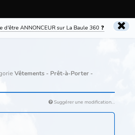
tente d'être ANNONCEUR sur La Baule 360 ❓
égorie
Vêtements - Prêt-à-Porter -
Suggérer une modification…