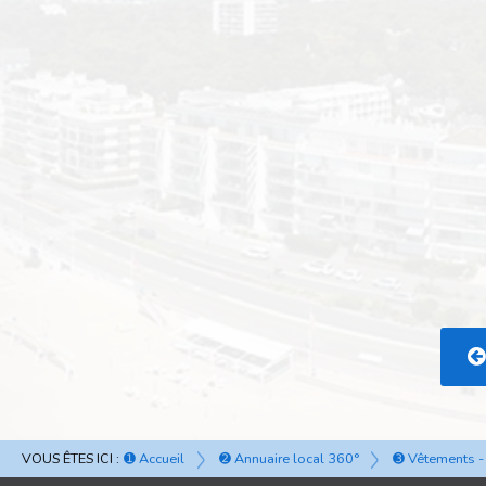
VOUS ÊTES ICI :
➊ Accueil
➋ Annuaire local 360°
➌ Vêtements - 