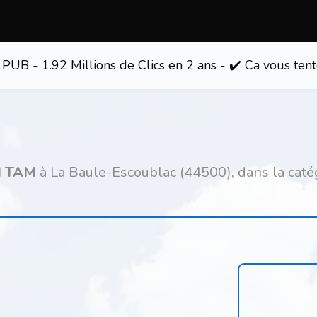
 PUB - 1.92 Millions de Clics en 2 ans - ✔️ Ca vous 
M TAM
à La Baule-Escoublac (44500), dans la cat