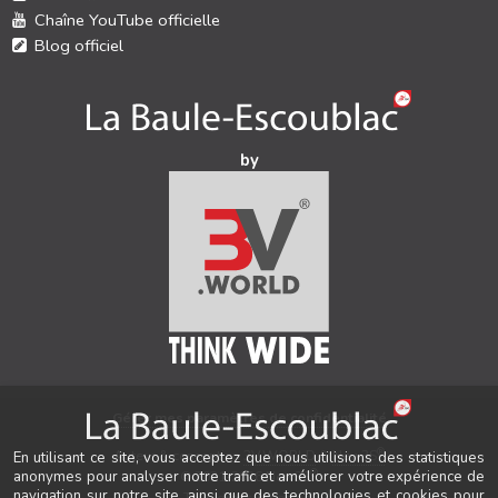
Chaîne YouTube officielle
Blog officiel
by
Gérer mes paramètres de confidentialité
®
Auteur & conception
3V.WORLD
&
New3S
En utilisant ce site, vous acceptez que nous utilisions des statistiques
®
anonymes pour analyser notre trafic et améliorer votre expérience de
© 2021-2026 New3S
navigation sur notre site, ainsi que des technologies et cookies pour
Tous droits réservés.