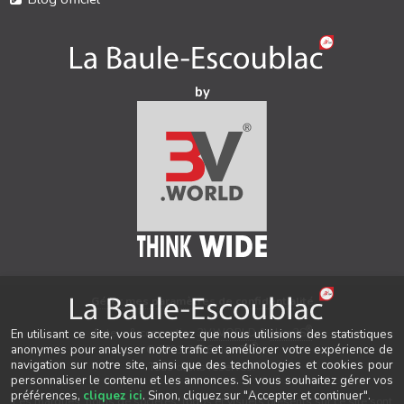
by
Gérer mes paramètres de confidentialité
®
Auteur & conception
3V.WORLD
&
New3S
En utilisant ce site, vous acceptez que nous utilisions des statistiques
®
© 2021-2026 New3S
anonymes pour analyser notre trafic et améliorer votre expérience de
navigation sur notre site, ainsi que des technologies et cookies pour
Tous droits réservés.
personnaliser le contenu et les annonces. Si vous souhaitez gérer vos
préférences,
cliquez ici
. Sinon, cliquez sur "Accepter et continuer".
Les marques, noms de sociétés, logos et visuels présents sur ce site sont